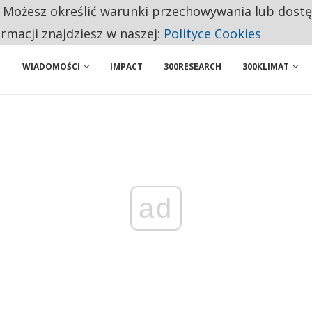
. Możesz określić warunki przechowywania lub dost
ENIA. WIELU KANDYDATÓW NIE ROZPOCZYNA PRACY
ormacji znajdziesz w naszej:
Polityce Cookies
WIADOMOŚCI
IMPACT
300RESEARCH
300KLIMAT
ad