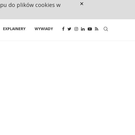
×
ępu do plików cookies w
160 ZNAKÓW TO ZA MAŁO. FUND
EXPLAINERY
WYWIADY