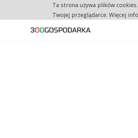
Ta strona używa plików cookies
TYLKO U NAS
NA JEDEN WAKAT PRZYPADAJĄ 62 ZGŁOSZ
Twojej przeglądarce. Więcej inf