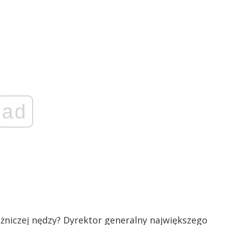
ad
óżniczej nędzy? Dyrektor generalny największego