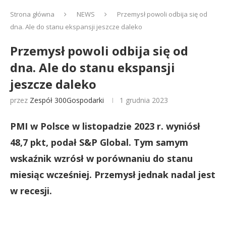
Strona główna
NEWS
Przemysł powoli odbija się od
dna. Ale do stanu ekspansji jeszcze daleko
Przemysł powoli odbija się od
dna. Ale do stanu ekspansji
jeszcze daleko
przez
Zespół 300Gospodarki
1 grudnia 2023
PMI w Polsce w listopadzie 2023 r. wyniósł
48,7 pkt, podał S&P Global. Tym samym
wskaźnik wzrósł w porównaniu do stanu
miesiąc wcześniej. Przemysł jednak nadal jest
w recesji.