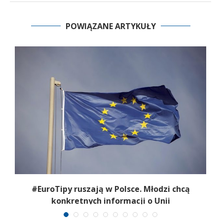
POWIĄZANE ARTYKUŁY
#EuroTipy ruszają w Polsce. Młodzi chcą
J
konkretnych informacji o Unii