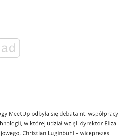
ad
ogy MeetUp odbyła się debata nt. współpracy
ologii, w której udział wzięli dyrektor Eliza
owego, Christian Luginbühl – wiceprezes