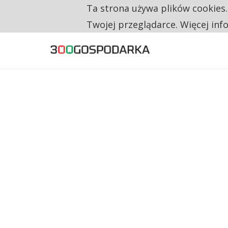
Ta strona używa plików cookies
TYLKO U NAS
NA JEDEN WAKAT PRZYPADAJĄ 62 ZGŁOSZ
Twojej przeglądarce. Więcej inf