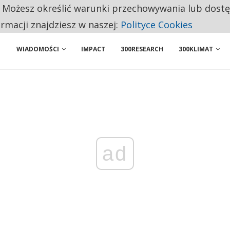
. Możesz określić warunki przechowywania lub dost
ENIA. WIELU KANDYDATÓW NIE ROZPOCZYNA PRACY
ormacji znajdziesz w naszej:
Polityce Cookies
WIADOMOŚCI
IMPACT
300RESEARCH
300KLIMAT
ad