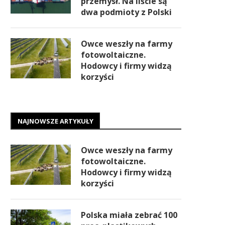
przemysł. Na liście są
dwa podmioty z Polski
Owce weszły na farmy
fotowoltaiczne.
Hodowcy i firmy widzą
korzyści
NAJNOWSZE ARTYKUŁY
Owce weszły na farmy
fotowoltaiczne.
Hodowcy i firmy widzą
korzyści
Polska miała zebrać 100