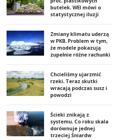
proc. plastikowych
butelek. WEI mówi o
statystycznej iluzji
Zmiany klimatu uderzą
w PKB. Problem w tym,
że modele pokazują
zupełnie różne rachunki
Chcieliśmy ujarzmić
rzeki. Teraz skutki
wracają podczas susz i
powodzi
Ścieki znikają z
systemu. Co roku skala
dorównuje jednej
trzeciej Śniardw