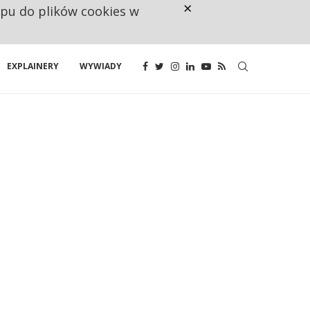
×
ępu do plików cookies w
160 ZNAKÓW TO ZA MAŁO. FUND
EXPLAINERY
WYWIADY