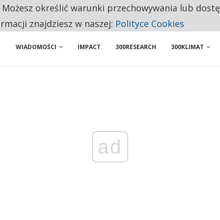
. Możesz określić warunki przechowywania lub dost
 PRZEMYSŁ. NA LIŚCIE SĄ DWA PODMIOTY Z POLSKI
ormacji znajdziesz w naszej:
Polityce Cookies
WIADOMOŚCI
IMPACT
300RESEARCH
300KLIMAT
ad