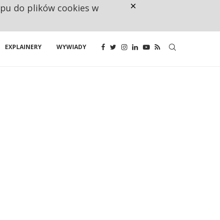
×
ępu do plików cookies w
CO TRZECIĄ ZŁOTÓWKĘ Z EMER
EXPLAINERY
WYWIADY