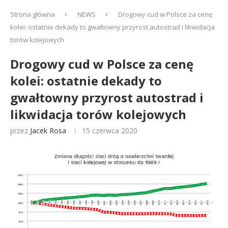
Strona główna
NEWS
Drogowy cud w Polsce za cenę
kolei: ostatnie dekady to gwałtowny przyrost autostrad i likwidacja
torów kolejowych
Drogowy cud w Polsce za cenę
kolei: ostatnie dekady to
gwałtowny przyrost autostrad i
likwidacja torów kolejowych
przez
Jacek Rosa
15 czerwca 2020