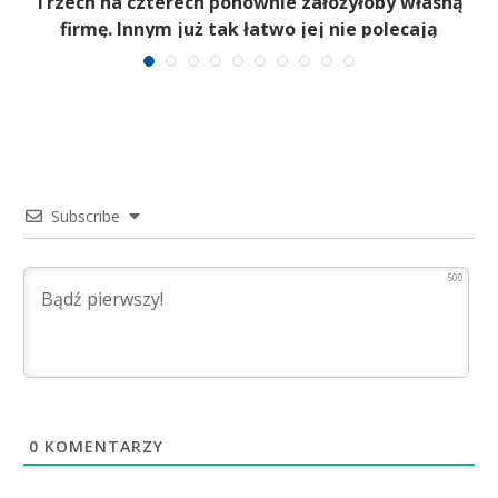
b
Trzech na czterech ponownie założyłoby własną
firmę. Innym już tak łatwo jej nie polecają
Subscribe
500
0
KOMENTARZY