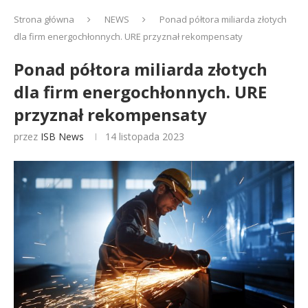
Strona główna
NEWS
Ponad półtora miliarda złotych
dla firm energochłonnych. URE przyznał rekompensaty
Ponad półtora miliarda złotych
dla firm energochłonnych. URE
przyznał rekompensaty
przez
ISB News
14 listopada 2023