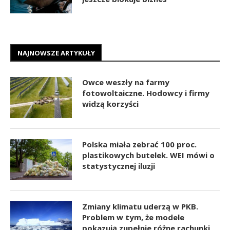
NAJNOWSZE ARTYKUŁY
Owce weszły na farmy
fotowoltaiczne. Hodowcy i firmy
widzą korzyści
Polska miała zebrać 100 proc.
plastikowych butelek. WEI mówi o
statystycznej iluzji
Zmiany klimatu uderzą w PKB.
Problem w tym, że modele
pokazują zupełnie różne rachunki