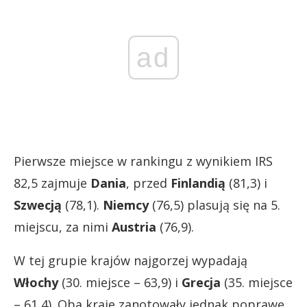
ad
Pierwsze miejsce w rankingu z wynikiem IRS
82,5 zajmuje
Dania
, przed
Finlandią
(81,3) i
Szwecją
(78,1).
Niemcy
(76,5) plasują się na 5.
miejscu, za nimi
Austria
(76,9).
W tej grupie krajów najgorzej wypadają
Włochy
(30. miejsce – 63,9) i
Grecja
(35. miejsce
– 61,4). Oba kraje zanotowały jednak poprawę