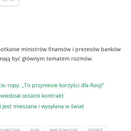
potkanie ministrów finansów i prezesów banków
ę mają być głównym tematem rozmów.
 ropy. „To przyniesie korzyści dla Rosji”
wiedział ostatni kontrakt
 jest mieszana i wysyłana w świat
PA NAFTOWA
ROSJA
SANKCJE NA ROSJĘ
SUROWCE