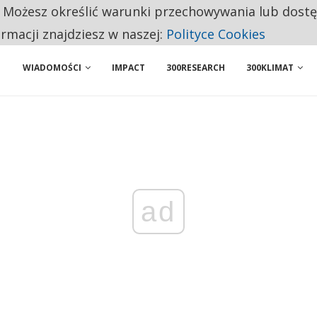
. Możesz określić warunki przechowywania lub dost
NIORZY PRZEZNACZAJĄ NA PODSTAWOWE ZAKUPY
ormacji znajdziesz w naszej:
Polityce Cookies
WIADOMOŚCI
IMPACT
300RESEARCH
300KLIMAT
ad