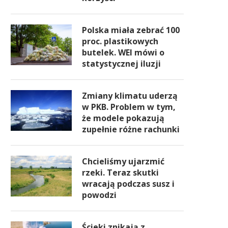
Polska miała zebrać 100
proc. plastikowych
butelek. WEI mówi o
statystycznej iluzji
Zmiany klimatu uderzą
w PKB. Problem w tym,
że modele pokazują
zupełnie różne rachunki
Chcieliśmy ujarzmić
rzeki. Teraz skutki
wracają podczas susz i
powodzi
Ścieki znikają z