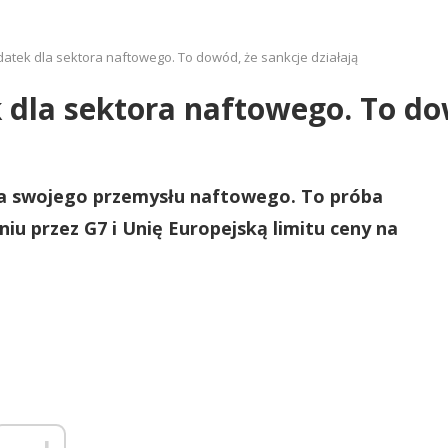
atek dla sektora naftowego. To dowód, że sankcje działają
 dla sektora naftowego. To dow
a swojego przemysłu naftowego. To próba
iu przez G7 i Unię Europejską limitu ceny na