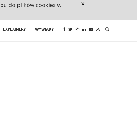
×
ępu do plików cookies w
NA JEDEN WAKAT PRZYPADAJĄ 
EXPLAINERY
WYWIADY