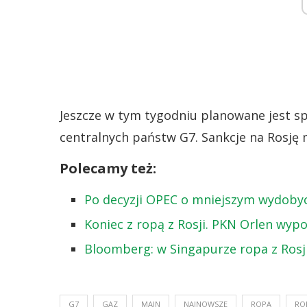
Jeszcze w tym tygodniu planowane jest s
centralnych państw G7. Sankcje na Rosj
Polecamy też:
Po decyzji OPEC o mniejszym wydobyciu
Koniec z ropą z Rosji. PKN Orlen wypo
Bloomberg: w Singapurze ropa z Rosji
G7
GAZ
MAIN
NAJNOWSZE
ROPA
RO