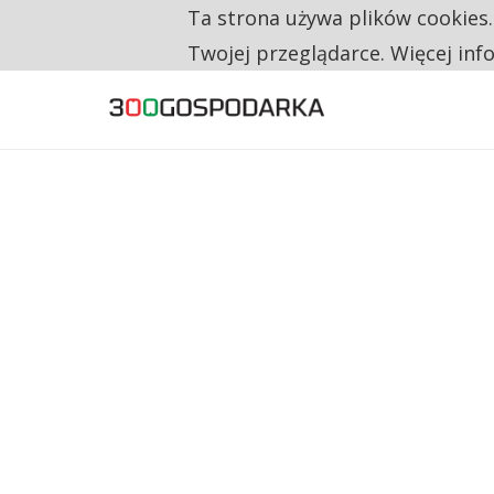
Ta strona używa plików cookies
TYLKO U NAS
CO TRZECIĄ ZŁOTÓWKĘ Z EMERYTURY SE
Twojej przeglądarce. Więcej inf