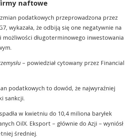
firmy naftowe
ch zmian podatkowych przeprowadzona przez
 G7, wykazała, że odbiją się one negatywnie na
aci możliwości długoterminowego inwestowania
wym.
przemysłu
– powiedział cytowany przez Financial
an podatkowych to dowód, że najwyraźniej
i sankcji.
spadła w kwietniu do 10,4 miliona baryłek
nych OilX. Eksport – głównie do Azji – wyniósł
tniej średniej.