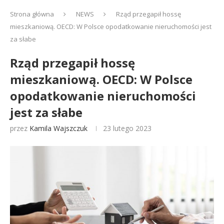
Strona główna
NEWS
Rząd przegapił hossę
mieszkaniową. OECD: W Polsce opodatkowanie nieruchomości jest
za słabe
Rząd przegapił hossę
mieszkaniową. OECD: W Polsce
opodatkowanie nieruchomości
jest za słabe
przez
Kamila Wajszczuk
23 lutego 2023