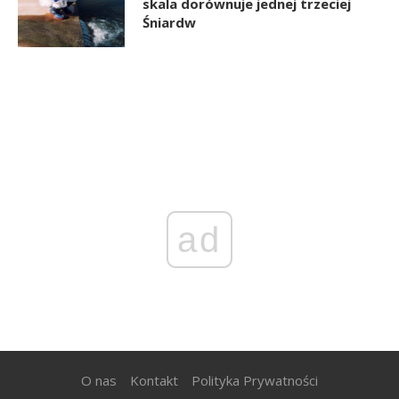
skala dorównuje jednej trzeciej
Śniardw
ad
O nas
Kontakt
Polityka Prywatności