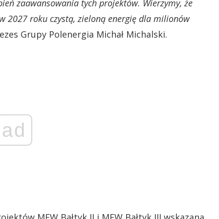
pień zaawansowania tych projektów. Wierzymy, że
w 2027 roku czystą, zieloną energię dla milionów
ezes Grupy Polenergia Michał Michalski.
ad
rojektów MFW Bałtyk II i MFW Bałtyk III wskazana