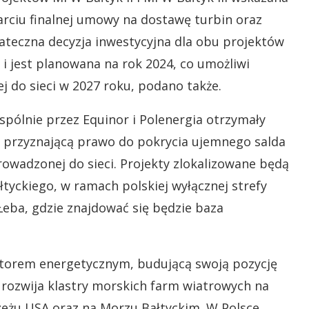
arciu finalnej umowy na dostawę turbin oraz
teczna decyzja inwestycyjna dla obu projektów
 jest planowana na rok 2024, co umożliwi
ej do sieci w 2027 roku, podano także.
pólnie przez Equinor i Polenergia otrzymały
) przyznającą prawo do pokrycia ujemnego salda
rowadzonej do sieci. Projekty zlokalizowane będą
tyckiego, w ramach polskiej wyłącznej strefy
Łeba, gdzie znajdować się będzie baza
ektorem energetycznym, budującą swoją pozycję
 rozwija klastry morskich farm wiatrowych na
żu USA oraz na Morzu Bałtyckim. W Polsce