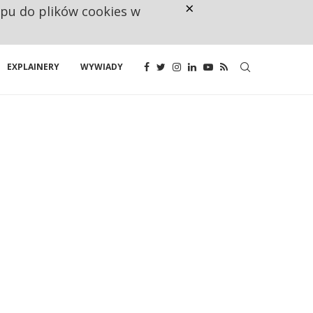
×
ępu do plików cookies w
CO TRZECIĄ ZŁOTÓWKĘ Z EMER
EXPLAINERY
WYWIADY