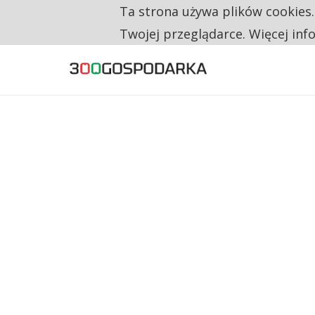
Ta strona używa plików cookies
TYLKO U NAS
RESTRYKCJE CHIN UDERZAJĄ W EUROPEJSKI
Twojej przeglądarce. Więcej inf