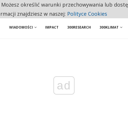
. Możesz określić warunki przechowywania lub dost
 PRZEMYSŁ. NA LIŚCIE SĄ DWA PODMIOTY Z POLSKI
ormacji znajdziesz w naszej:
Polityce Cookies
WIADOMOŚCI
IMPACT
300RESEARCH
300KLIMAT
ad