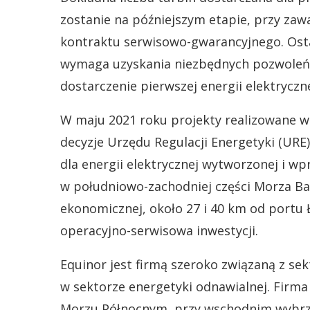
zostanie na późniejszym etapie, przy zaw
kontraktu serwisowo-gwarancyjnego. Osta
wymaga uzyskania niezbędnych pozwoleń i
dostarczenie pierwszej energii elektryczn
W maju 2021 roku projekty realizowane ws
decyzje Urzędu Regulacji Energetyki (URE
dla energii elektrycznej wytworzonej i wp
w południowo-zachodniej części Morza Bał
ekonomicznej, około 27 i 40 km od portu 
operacyjno-serwisowa inwestycji.
Equinor jest firmą szeroko związaną z s
w sektorze energetyki odnawialnej. Firma
Morzu Północnym, przy wschodnim wybrze