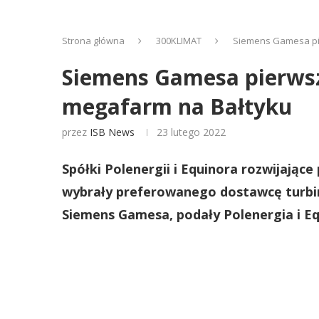
Strona główna
300KLIMAT
Siemens Gamesa pie
Siemens Gamesa pierwsz
megafarm na Bałtyku
przez
ISB News
23 lutego 2022
Spółki Polenergii i Equinora rozwijające
wybrały preferowanego dostawcę turbin
Siemens Gamesa, podały Polenergia i Eq