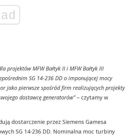
ad
a projektów MFW Bałtyk II i MFW Bałtyk III
ezpośrednim SG 14-236 DD o imponującej mocy
 jako pierwsze spośród firm realizujących projekty
swojego dostawcę generatorów”
– czytamy w
dują dostarczenie przez Siemens Gamesa
owych SG 14-236 DD. Nominalna moc turbiny