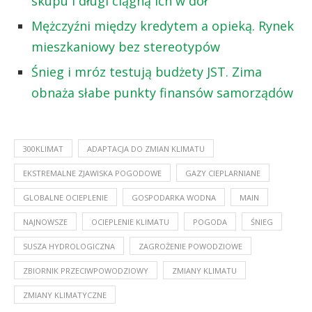
skupu i długi ciągną ich w dół
Mężczyźni między kredytem a opieką. Rynek
mieszkaniowy bez stereotypów
Śnieg i mróz testują budżety JST. Zima
obnaża słabe punkty finansów samorządów
300KLIMAT
ADAPTACJA DO ZMIAN KLIMATU
EKSTREMALNE ZJAWISKA POGODOWE
GAZY CIEPLARNIANE
GLOBALNE OCIEPLENIE
GOSPODARKA WODNA
MAIN
NAJNOWSZE
OCIEPLENIE KLIMATU
POGODA
ŚNIEG
SUSZA HYDROLOGICZNA
ZAGROŻENIE POWODZIOWE
ZBIORNIK PRZECIWPOWODZIOWY
ZMIANY KLIMATU
ZMIANY KLIMATYCZNE