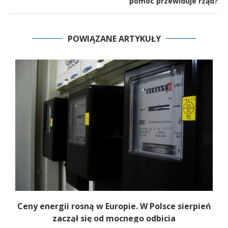
pomoc przewiduje rząd?
POWIĄZANE ARTYKUŁY
Ceny energii rosną w Europie. W Polsce sierpień
K
zaczął się od mocnego odbicia