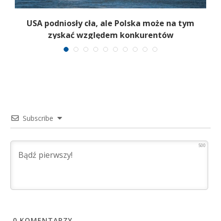
ć
USA podniosły cła, ale Polska może na tym
zyskać względem konkurentów
Subscribe
500
0
KOMENTARZY