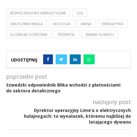
BEZPIECZEŃSTWO ENERGETYCZNE
CO2
DWUTLENEK WĘGLA
EKOLOGIA
EMISJA
ENERGETYKA
GLOBALNE OCIEPLENIE
PRZEMYSŁ
ZMIANY KLIMATU
UDOSTĘPNIJ
poprzedni post
Szwedzki odpowiednik Blika wchodzi z płatnościami
do sektora detalicznego
następny post
Dyrektor operacyjny Lime’a o elektrycznych
hulajnogach: to wynalazek, któremu najbliżej do
latającego dywanu