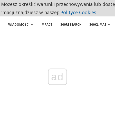
. Możesz określić warunki przechowywania lub dost
NIORZY PRZEZNACZAJĄ NA PODSTAWOWE ZAKUPY
ormacji znajdziesz w naszej:
Polityce Cookies
WIADOMOŚCI
IMPACT
300RESEARCH
300KLIMAT
ad