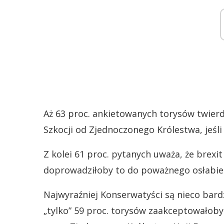
Aż 63 proc. ankietowanych torysów twierdz
Szkocji od Zjednoczonego Królestwa, jeśli 
Z kolei 61 proc. pytanych uważa, że brexit
doprowadziłoby to do poważnego osłabien
Najwyraźniej Konserwatyści są nieco bardzi
„tylko” 59 proc. torysów zaakceptowałoby j