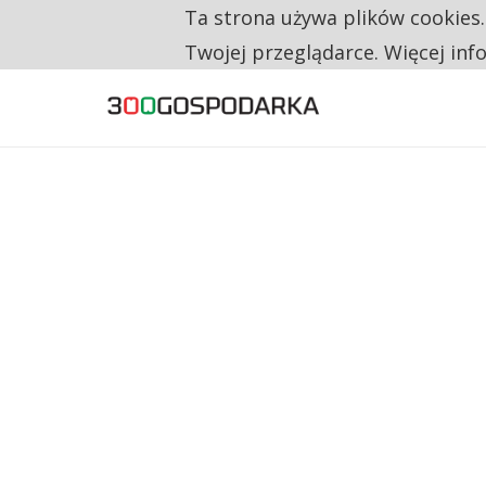
Ta strona używa plików cookies
TYLKO U NAS
CO TRZECIĄ ZŁOTÓWKĘ Z EMERYTURY SE
Twojej przeglądarce. Więcej inf