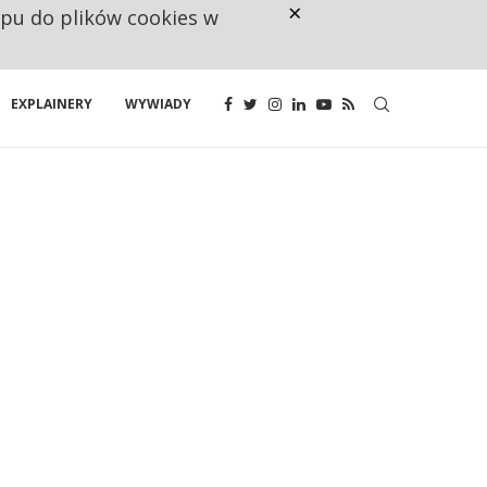
×
ępu do plików cookies w
NA JEDEN WAKAT PRZYPADAJĄ 
EXPLAINERY
WYWIADY