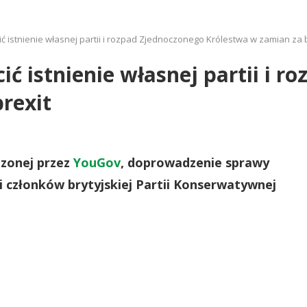
ić istnienie własnej partii i rozpad Zjednoczonego Królestwa w zamian za 
ić istnienie własnej partii i 
rexit
zonej przez
YouGov
, doprowadzenie sprawy
ci członków brytyjskiej Partii Konserwatywnej