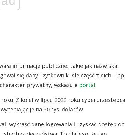
ad
ła informacje publiczne, takie jak nazwiska,
ogował się dany użytkownik. Ale część z nich – np.
a charakter prywatny, wskazuje
portal.
 roku. Z kolei w lipcu 2022 roku cyberprzestępca
yceniając je na 30 tys. dolarów.
ali wykraść dane logowania i uzyskać dostęp do
 cyberbezpieczeństwa. To dlatego, że typ