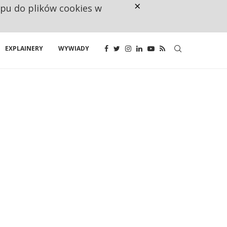
×
ępu do plików cookies w
CO TRZECIĄ ZŁOTÓWKĘ Z EMER
EXPLAINERY
WYWIADY