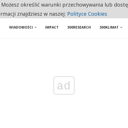
. Możesz określić warunki przechowywania lub dost
 PRZEMYSŁ. NA LIŚCIE SĄ DWA PODMIOTY Z POLSKI
ormacji znajdziesz w naszej:
Polityce Cookies
WIADOMOŚCI
IMPACT
300RESEARCH
300KLIMAT
ad