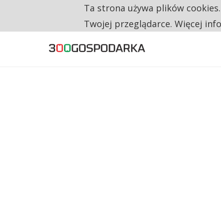
Ta strona używa plików cookies
TYLKO U NAS
RESTRYKCJE CHIN UDERZAJĄ W EUROPEJSKI
Twojej przeglądarce. Więcej inf