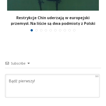
ać
Restrykcje Chin uderzają w europejski
U
przemysł. Na liście są dwa podmioty z Polski
Subscribe
500