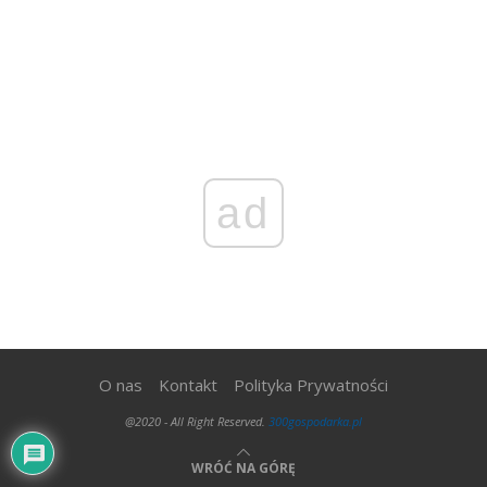
ad
O nas
Kontakt
Polityka Prywatności
@2020 - All Right Reserved.
300gospodarka.pl
WRÓĆ NA GÓRĘ