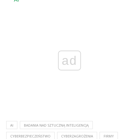
ad
AI
BADANIA NAD SZTUCZNĄ INTELIGENCJĄ
CYBERBEZPIECZEŃSTWO
CYBERZAGROŻENIA
FIRMY