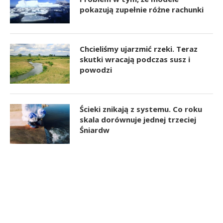
pokazują zupełnie różne rachunki
Chcieliśmy ujarzmić rzeki. Teraz
skutki wracają podczas susz i
powodzi
Ścieki znikają z systemu. Co roku
skala dorównuje jednej trzeciej
Śniardw