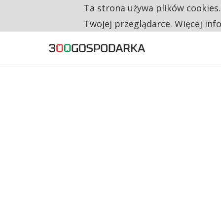
Ta strona używa plików cookies
TYLKO U NAS
RESTRYKCJE CHIN UDERZAJĄ W EUROPEJSKI
Twojej przeglądarce. Więcej inf