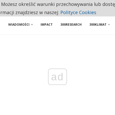
. Możesz określić warunki przechowywania lub dost
 PRZEMYSŁ. NA LIŚCIE SĄ DWA PODMIOTY Z POLSKI
ormacji znajdziesz w naszej:
Polityce Cookies
WIADOMOŚCI
IMPACT
300RESEARCH
300KLIMAT
ad