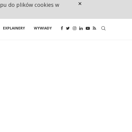
×
ępu do plików cookies w
CO TRZECIĄ ZŁOTÓWKĘ Z EMER
EXPLAINERY
WYWIADY