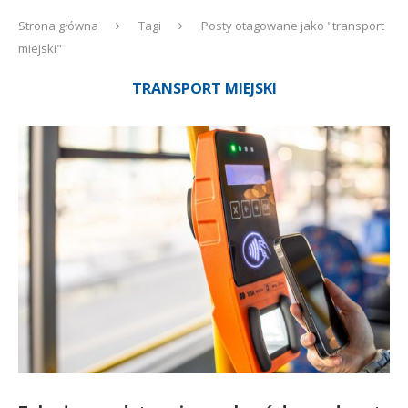
Strona główna
Tagi
Posty otagowane jako "transport
miejski"
TRANSPORT MIEJSKI