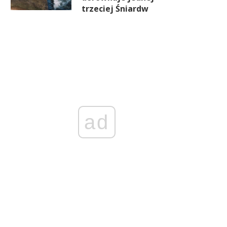
trzeciej Śniardw
ad