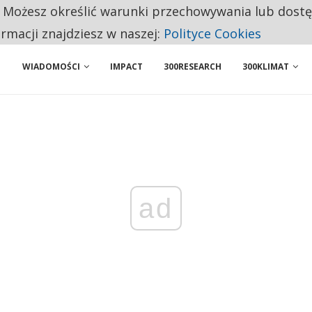
. Możesz określić warunki przechowywania lub dost
ENIA. WIELU KANDYDATÓW NIE ROZPOCZYNA PRACY
ormacji znajdziesz w naszej:
Polityce Cookies
WIADOMOŚCI
IMPACT
300RESEARCH
300KLIMAT
ad