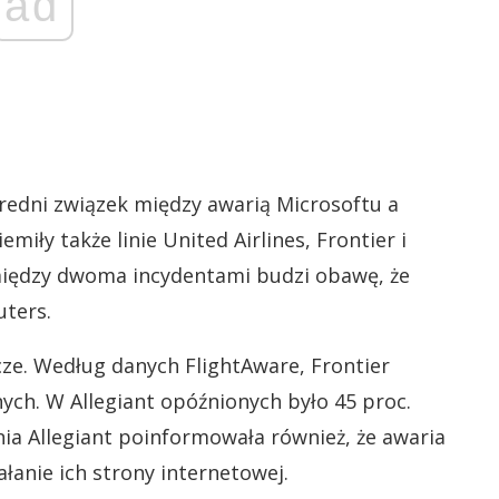
ad
średni związek między awarią Microsoftu a
ły także linie United Airlines, Frontier i
u między dwoma incydentami budzi obawę, że
ters.
cze. Według danych FlightAware, Frontier
ych. W Allegiant opóźnionych było 45 proc.
nia Allegiant poinformowała również, że awaria
łanie ich strony internetowej.