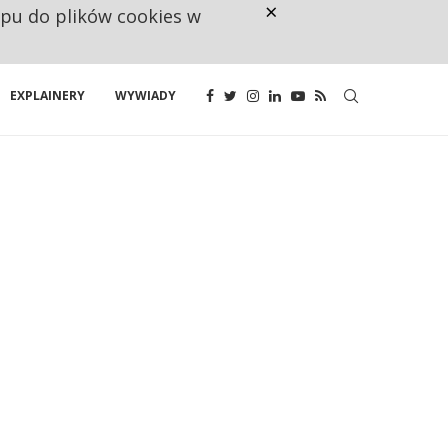
×
ępu do plików cookies w
160 ZNAKÓW TO ZA MAŁO. FUND
EXPLAINERY
WYWIADY