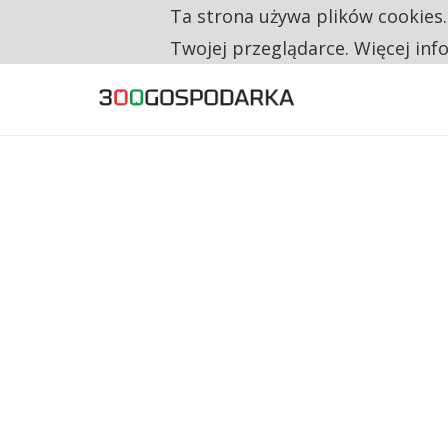
Ta strona używa plików cookies
TYLKO U NAS
NA JEDEN WAKAT PRZYPADAJĄ 62 ZGŁOSZ
Twojej przeglądarce. Więcej inf