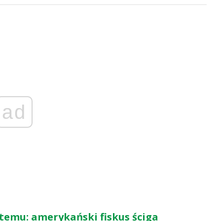
ad
stemu: amerykański fiskus ściga