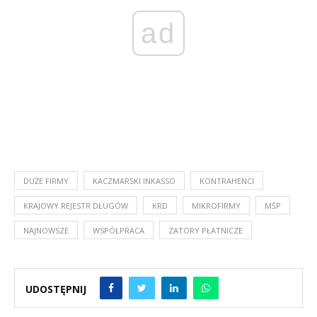
ad
DUŻE FIRMY
KACZMARSKI INKASSO
KONTRAHENCI
KRAJOWY REJESTR DŁUGÓW
KRD
MIKROFIRMY
MŚP
NAJNOWSZE
WSPÓŁPRACA
ZATORY PŁATNICZE
UDOSTĘPNIJ