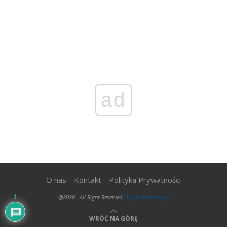
ad
O nas
Kontakt
Polityka Prywatności
@2020 - All Right Reserved.
300gospodarka.pl
1
WRÓĆ NA GÓRĘ