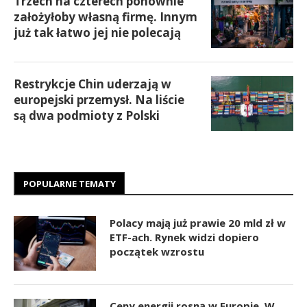
Trzech na czterech ponownie
założyłoby własną firmę. Innym
już tak łatwo jej nie polecają
Restrykcje Chin uderzają w
europejski przemysł. Na liście
są dwa podmioty z Polski
POPULARNE TEMATY
Polacy mają już prawie 20 mld zł w
ETF-ach. Rynek widzi dopiero
początek wzrostu
Ceny energii rosną w Europie. W