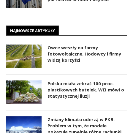
NAJNOWSZE ARTYKUŁY
Owce weszły na farmy
fotowoltaiczne. Hodowcy i firmy
widzą korzyści
Polska miała zebrać 100 proc.
plastikowych butelek. WEI mówi o
statystycznej iluzji
Zmiany klimatu uderzą w PKB.
Problem w tym, że modele
pokazują zupełnie różne rachunki