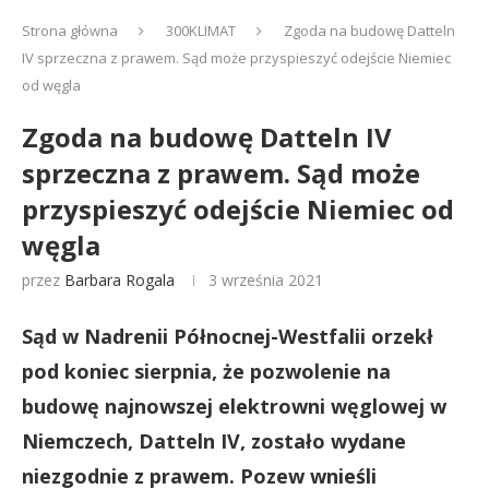
Strona główna
300KLIMAT
Zgoda na budowę Datteln
IV sprzeczna z prawem. Sąd może przyspieszyć odejście Niemiec
od węgla
Zgoda na budowę Datteln IV
sprzeczna z prawem. Sąd może
przyspieszyć odejście Niemiec od
węgla
przez
Barbara Rogala
3 września 2021
Sąd w Nadrenii Północnej-Westfalii orzekł
pod koniec sierpnia, że pozwolenie na
budowę najnowszej elektrowni węglowej w
Niemczech, Datteln IV, zostało wydane
niezgodnie z prawem. Pozew wnieśli