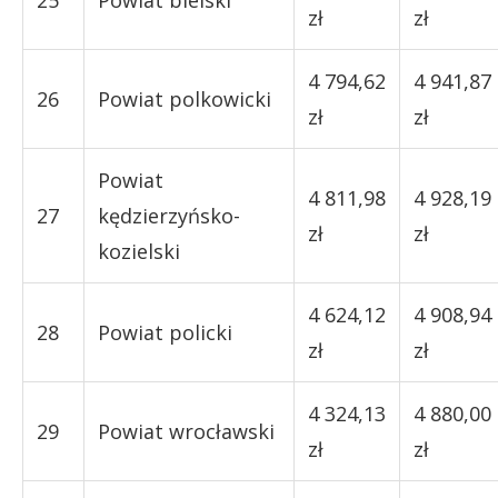
25
Powiat bielski
zł
zł
4 794,62
4 941,87
26
Powiat polkowicki
zł
zł
Powiat
4 811,98
4 928,19
27
kędzierzyńsko-
zł
zł
kozielski
4 624,12
4 908,94
28
Powiat policki
zł
zł
4 324,13
4 880,00
29
Powiat wrocławski
zł
zł