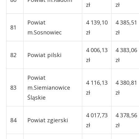
zł
zł
Powiat
4 139,10
4 385,51
81
m.Sosnowiec
zł
zł
4 006,13
4 383,06
82
Powiat pilski
zł
zł
Powiat
4 116,13
4 380,81
83
m.Siemianowice
zł
zł
Śląskie
4 017,73
4 378,56
84
Powiat zgierski
zł
zł