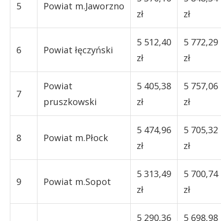
5
Powiat m.Jaworzno
zł
zł
5 512,40
5 772,29
6
Powiat łęczyński
zł
zł
Powiat
5 405,38
5 757,06
7
pruszkowski
zł
zł
5 474,96
5 705,32
8
Powiat m.Płock
zł
zł
5 313,49
5 700,74
9
Powiat m.Sopot
zł
zł
5 290,36
5 698,98