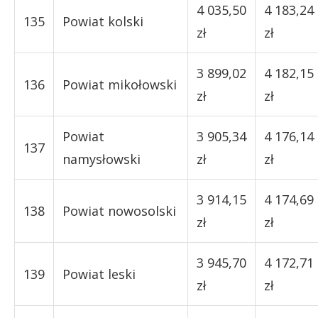
4 035,50
4 183,24
135
Powiat kolski
zł
zł
3 899,02
4 182,15
136
Powiat mikołowski
zł
zł
Powiat
3 905,34
4 176,14
137
namysłowski
zł
zł
3 914,15
4 174,69
138
Powiat nowosolski
zł
zł
3 945,70
4 172,71
139
Powiat leski
zł
zł