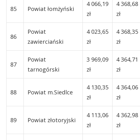
4 066,19
4 368,68
85
Powiat łomżyński
zł
zł
Powiat
4 023,65
4 368,35
86
zawierciański
zł
zł
Powiat
3 969,09
4 364,71
87
tarnogórski
zł
zł
4 130,35
4 364,06
88
Powiat m.Siedlce
zł
zł
4 113,06
4 362,98
89
Powiat złotoryjski
zł
zł