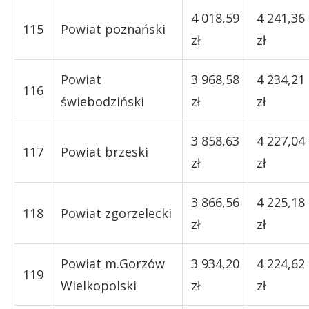
4 018,59
4 241,36
115
Powiat poznański
zł
zł
Powiat
3 968,58
4 234,21
116
świebodziński
zł
zł
3 858,63
4 227,04
117
Powiat brzeski
zł
zł
3 866,56
4 225,18
118
Powiat zgorzelecki
zł
zł
Powiat m.Gorzów
3 934,20
4 224,62
119
Wielkopolski
zł
zł