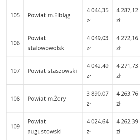
4 044,35
4 287,12
105
Powiat m.Elbląg
zł
zł
Powiat
4 049,03
4 272,16
106
stalowowolski
zł
zł
4 042,49
4 271,73
107
Powiat staszowski
zł
zł
3 890,07
4 263,76
108
Powiat m.Żory
zł
zł
Powiat
4 024,64
4 262,39
109
augustowski
zł
zł