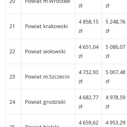
20
Powiat m.Wrocław
zł
zł
4 858,15
5 248,76
21
Powiat krakowski
zł
zł
4 651,04
5 086,07
22
Powiat wołowski
zł
zł
4 732,93
5 007,48
23
Powiat m.Szczecin
zł
zł
4 682,77
4 978,59
24
Powiat grodziski
zł
zł
4 659,62
4 953,29