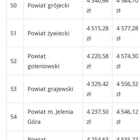
4 340,66
4 584,70
50
Powiat grójecki
zł
zł
4 515,28
4 577,28
51
Powiat żywiecki
zł
zł
Powiat
4 220,58
4 574,30
52
goleniowski
zł
zł
4 329,42
4 556,32
53
Powiat grajewski
zł
zł
Powiat m. Jelenia
4 237,50
4 546,12
54
Góra
zł
zł
Powiat
4 254,63
4 535,22