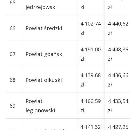
65
jędrzejowski
zł
zł
4 102,74
4 440,62
66
Powiat średzki
zł
zł
4 191,00
4 438,86
67
Powiat gdański
zł
zł
4 139,68
4 436,66
68
Powiat olkuski
zł
zł
Powiat
4 166,59
4 433,54
69
legionowski
zł
zł
4 141,32
4 427,25