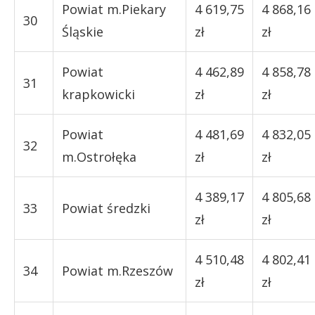
Powiat m.Piekary
4 619,75
4 868,16
30
Śląskie
zł
zł
Powiat
4 462,89
4 858,78
31
krapkowicki
zł
zł
Powiat
4 481,69
4 832,05
32
m.Ostrołęka
zł
zł
4 389,17
4 805,68
33
Powiat średzki
zł
zł
4 510,48
4 802,41
34
Powiat m.Rzeszów
zł
zł