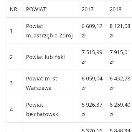
NR
POWIAT
2017
2018
Powiat
6 609,12
8 121,08
1
m.Jastrzębie-Zdrój
zł
zł
7 515,99
7 915,01
2
Powiat lubiński
zł
zł
Powiat m. st.
6 059,04
6 432,78
3
Warszawa
zł
zł
Powiat
5 926,37
6 259,40
4
bełchatowski
zł
zł
5 370,16
5 848,34