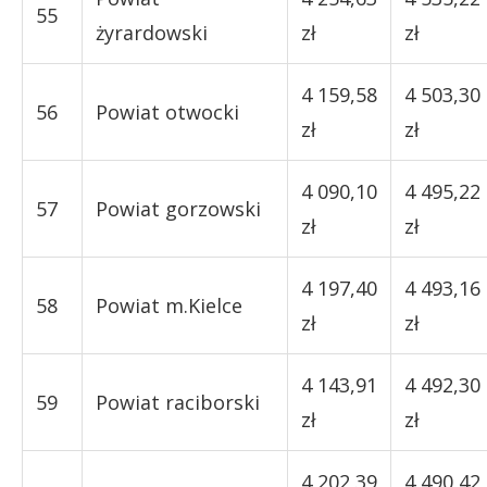
55
żyrardowski
zł
zł
4 159,58
4 503,30
56
Powiat otwocki
zł
zł
4 090,10
4 495,22
57
Powiat gorzowski
zł
zł
4 197,40
4 493,16
58
Powiat m.Kielce
zł
zł
4 143,91
4 492,30
59
Powiat raciborski
zł
zł
4 202,39
4 490,42