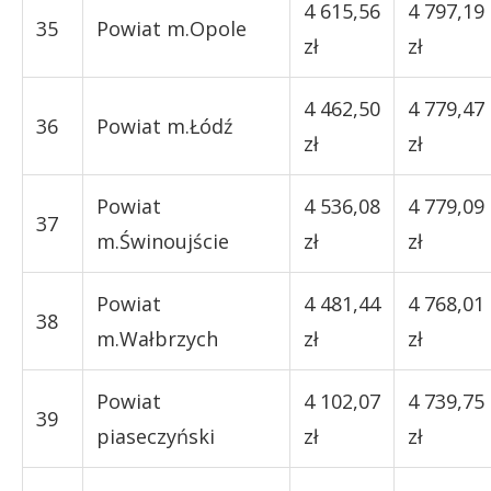
4 615,56
4 797,19
35
Powiat m.Opole
zł
zł
4 462,50
4 779,47
36
Powiat m.Łódź
zł
zł
Powiat
4 536,08
4 779,09
37
m.Świnoujście
zł
zł
Powiat
4 481,44
4 768,01
38
m.Wałbrzych
zł
zł
Powiat
4 102,07
4 739,75
39
piaseczyński
zł
zł