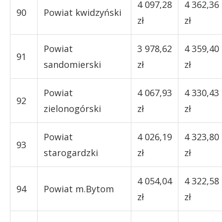
4 097,28
4 362,36
90
Powiat kwidzyński
zł
zł
Powiat
3 978,62
4 359,40
91
sandomierski
zł
zł
Powiat
4 067,93
4 330,43
92
zielonogórski
zł
zł
Powiat
4 026,19
4 323,80
93
starogardzki
zł
zł
4 054,04
4 322,58
94
Powiat m.Bytom
zł
zł