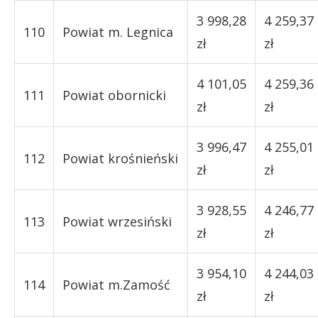
3 998,28
4 259,37
110
Powiat m. Legnica
zł
zł
4 101,05
4 259,36
111
Powiat obornicki
zł
zł
3 996,47
4 255,01
112
Powiat krośnieński
zł
zł
3 928,55
4 246,77
113
Powiat wrzesiński
zł
zł
3 954,10
4 244,03
114
Powiat m.Zamość
zł
zł