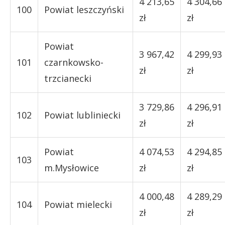
4 213,65
4 304,66
100
Powiat leszczyński
zł
zł
Powiat
3 967,42
4 299,93
101
czarnkowsko-
zł
zł
trzcianecki
3 729,86
4 296,91
102
Powiat lubliniecki
zł
zł
Powiat
4 074,53
4 294,85
103
m.Mysłowice
zł
zł
4 000,48
4 289,29
104
Powiat mielecki
zł
zł