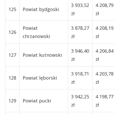
3 933,52
4 208,79
125
Powiat bydgoski
zł
zł
Powiat
3 878,27
4 208,19
126
chrzanowski
zł
zł
3 946,40
4 206,84
127
Powiat kutnowski
zł
zł
3 918,71
4 203,78
128
Powiat lęborski
zł
zł
3 942,25
4 198,77
129
Powiat pucki
zł
zł