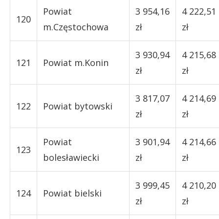
Powiat
3 954,16
4 222,51
120
m.Częstochowa
zł
zł
3 930,94
4 215,68
121
Powiat m.Konin
zł
zł
3 817,07
4 214,69
122
Powiat bytowski
zł
zł
Powiat
3 901,94
4 214,66
123
bolesławiecki
zł
zł
3 999,45
4 210,20
124
Powiat bielski
zł
zł