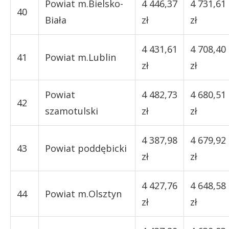
Powiat m.Bielsko-
4 446,37
4 731,61
40
Biała
zł
zł
4 431,61
4 708,40
41
Powiat m.Lublin
zł
zł
Powiat
4 482,73
4 680,51
42
szamotulski
zł
zł
4 387,98
4 679,92
43
Powiat poddębicki
zł
zł
4 427,76
4 648,58
44
Powiat m.Olsztyn
zł
zł