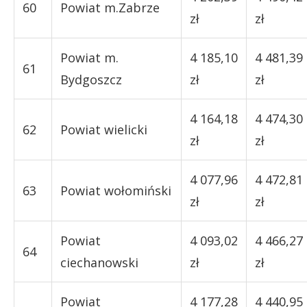
60
Powiat m.Zabrze
zł
zł
Powiat m.
4 185,10
4 481,39
61
Bydgoszcz
zł
zł
4 164,18
4 474,30
62
Powiat wielicki
zł
zł
4 077,96
4 472,81
63
Powiat wołomiński
zł
zł
Powiat
4 093,02
4 466,27
64
ciechanowski
zł
zł
Powiat
4 177,28
4 440,95