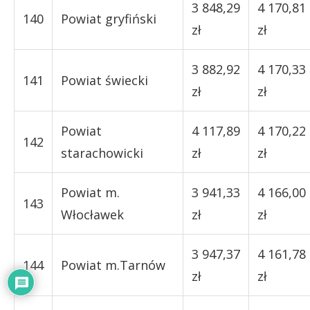
3 848,29
4 170,81
140
Powiat gryfiński
zł
zł
3 882,92
4 170,33
141
Powiat świecki
zł
zł
Powiat
4 117,89
4 170,22
142
starachowicki
zł
zł
Powiat m.
3 941,33
4 166,00
143
Włocławek
zł
zł
3 947,37
4 161,78
144
Powiat m.Tarnów
zł
zł