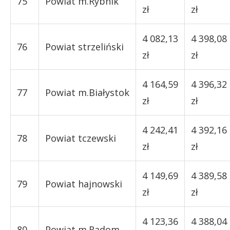
75
Powiat m.Rybnik
zł
zł
4 082,13
4 398,08
76
Powiat strzeliński
zł
zł
4 164,59
4 396,32
77
Powiat m.Białystok
zł
zł
4 242,41
4 392,16
78
Powiat tczewski
zł
zł
4 149,69
4 389,58
79
Powiat hajnowski
zł
zł
4 123,36
4 388,04
80
Powiat m.Radom