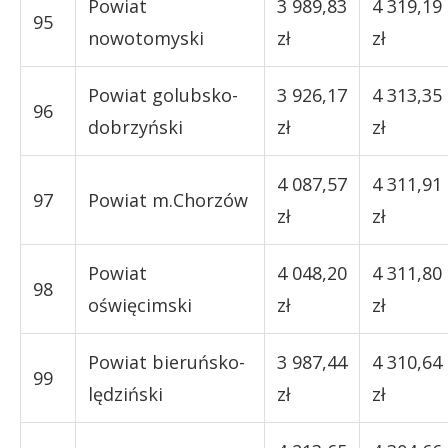
Powiat
3 989,83
4 319,19
95
nowotomyski
zł
zł
Powiat golubsko-
3 926,17
4 313,35
96
dobrzyński
zł
zł
4 087,57
4 311,91
97
Powiat m.Chorzów
zł
zł
Powiat
4 048,20
4 311,80
98
oświęcimski
zł
zł
Powiat bieruńsko-
3 987,44
4 310,64
99
lędziński
zł
zł