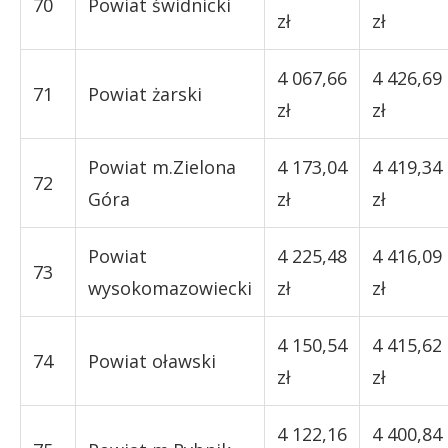
70
Powiat świdnicki
zł
zł
4 067,66
4 426,69
71
Powiat żarski
zł
zł
Powiat m.Zielona
4 173,04
4 419,34
72
Góra
zł
zł
Powiat
4 225,48
4 416,09
73
wysokomazowiecki
zł
zł
4 150,54
4 415,62
74
Powiat oławski
zł
zł
4 122,16
4 400,84