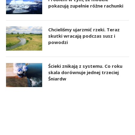
pokazują zupełnie różne rachunki
Chcieliśmy ujarzmić rzeki. Teraz
skutki wracają podczas susz i
powodzi
Ścieki znikają z systemu. Co roku
skala dorównuje jednej trzeciej
Śniardw