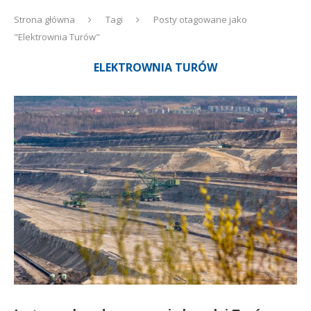
Strona główna
Tagi
Posty otagowane jako
"Elektrownia Turów"
ELEKTROWNIA TURÓW