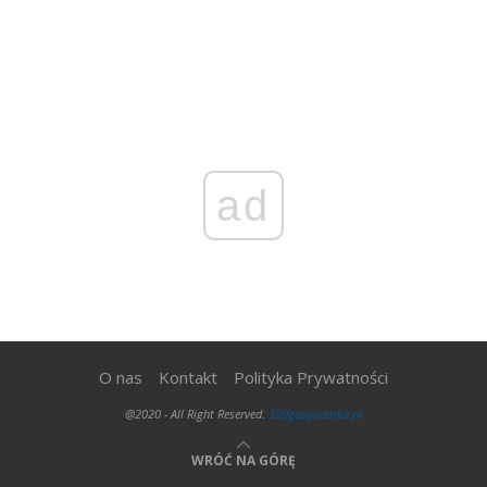
ad
O nas
Kontakt
Polityka Prywatności
@2020 - All Right Reserved.
300gospodarka.pl
WRÓĆ NA GÓRĘ