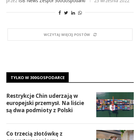
przez
ISB News
Zespół 300Gospodarki
23 września 2022
WCZYTAJ WIĘCEJ POSTÓW
TYLKO W 300GOSPODARCE
Restrykcje Chin uderzają w
europejski przemysł. Na liście
są dwa podmioty z Polski
Co trzecią złotówkę z