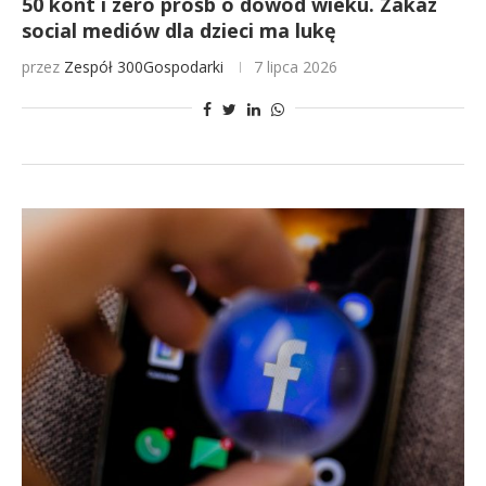
50 kont i zero próśb o dowód wieku. Zakaz
social mediów dla dzieci ma lukę
przez
Zespół 300Gospodarki
7 lipca 2026