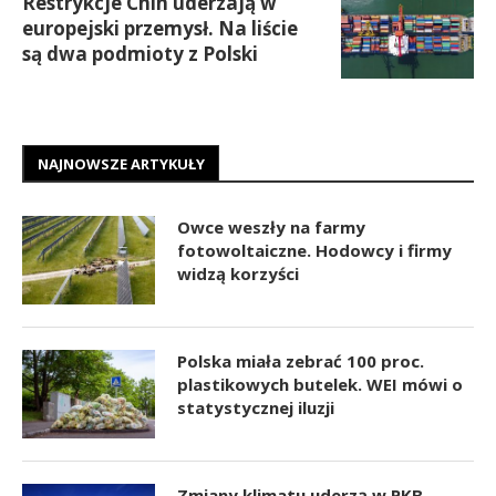
Restrykcje Chin uderzają w
europejski przemysł. Na liście
są dwa podmioty z Polski
NAJNOWSZE ARTYKUŁY
Owce weszły na farmy
fotowoltaiczne. Hodowcy i firmy
widzą korzyści
Polska miała zebrać 100 proc.
plastikowych butelek. WEI mówi o
statystycznej iluzji
Zmiany klimatu uderzą w PKB.