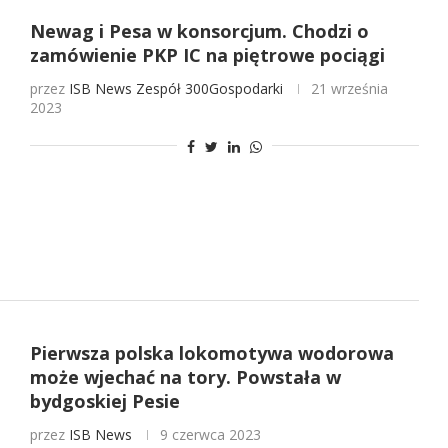
Newag i Pesa w konsorcjum. Chodzi o
zamówienie PKP IC na piętrowe pociągi
przez
ISB News
Zespół 300Gospodarki
21 września
2023
Pierwsza polska lokomotywa wodorowa
może wjechać na tory. Powstała w
bydgoskiej Pesie
przez
ISB News
9 czerwca 2023