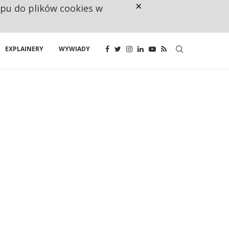
×
ępu do plików cookies w
NA JEDEN WAKAT PRZYPADAJĄ 
EXPLAINERY
WYWIADY