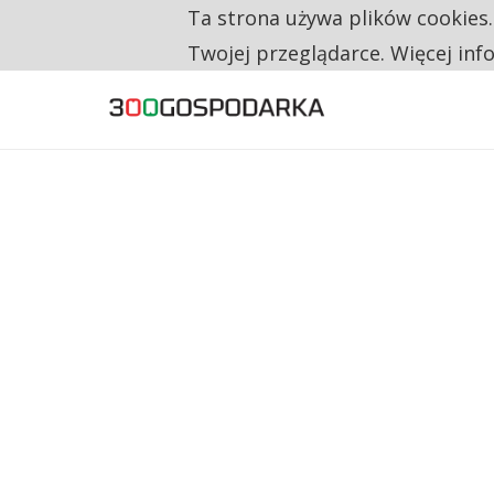
Ta strona używa plików cookies
TYLKO U NAS
CO TRZECIĄ ZŁOTÓWKĘ Z EMERYTURY SE
Twojej przeglądarce. Więcej inf