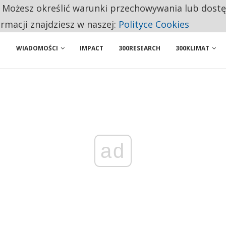
. Możesz określić warunki przechowywania lub dost
NIORZY PRZEZNACZAJĄ NA PODSTAWOWE ZAKUPY
ormacji znajdziesz w naszej:
Polityce Cookies
WIADOMOŚCI
IMPACT
300RESEARCH
300KLIMAT
ad