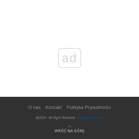
ad
O nas
Kontakt
Polityka Prywatności
@2020 - All Right Reserved.
300gospodarka.pl
WRÓĆ NA GÓRĘ