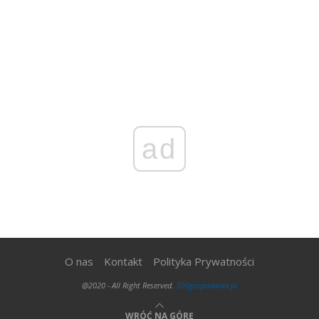
ad
O nas
Kontakt
Polityka Prywatności
@2020 - All Right Reserved.
300gospodarka.pl
WRÓĆ NA GÓRĘ