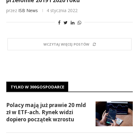
przełomie 2019 i 2020 roku
przez
ISB News
4 stycznia 2022
WCZYTAJ WIĘCEJ POSTÓW
TYLKO W 300GOSPODARCE
Polacy mają już prawie 20 mld
zł w ETF-ach. Rynek widzi
dopiero początek wzrostu