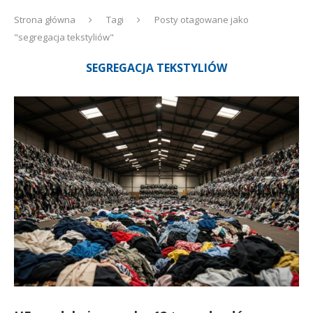
Strona główna
Tagi
Posty otagowane jako
"segregacja tekstyliów"
SEGREGACJA TEKSTYLIÓW