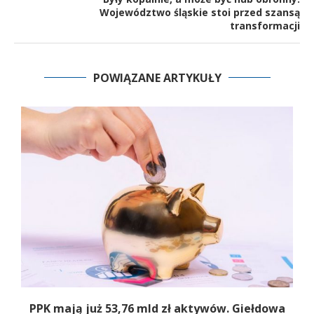
Województwo śląskie stoi przed szansą
transformacji
POWIĄZANE ARTYKUŁY
,
PPK mają już 53,76 mld zł aktywów. Giełdowa