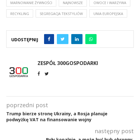
MARNOWANIE ŻYWNOŚCI
NAJNOWSZE
OWOCE I WARZYWA
RECYKLING
SEGREGACJA TEKSTYLIÓW
UNIA EUROPEJSKA
UDOSTĘPNIJ
ZESPÓŁ 300GOSPODARKI
poprzedni post
Trump bierze stronę Ukrainy, a Rosja planuje
podwyżkę VAT na finansowanie wojny
następny post
Były kopalnie, a może być hub obronny.