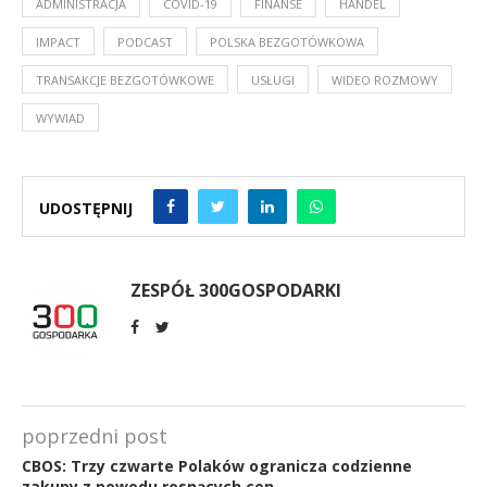
ADMINISTRACJA
COVID-19
FINANSE
HANDEL
IMPACT
PODCAST
POLSKA BEZGOTÓWKOWA
TRANSAKCJE BEZGOTÓWKOWE
USŁUGI
WIDEO ROZMOWY
WYWIAD
UDOSTĘPNIJ
ZESPÓŁ 300GOSPODARKI
poprzedni post
CBOS: Trzy czwarte Polaków ogranicza codzienne
zakupy z powodu rosnących cen