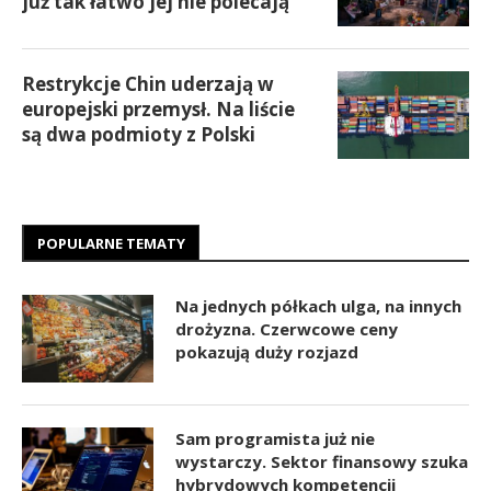
już tak łatwo jej nie polecają
Restrykcje Chin uderzają w
europejski przemysł. Na liście
są dwa podmioty z Polski
POPULARNE TEMATY
Na jednych półkach ulga, na innych
drożyzna. Czerwcowe ceny
pokazują duży rozjazd
Sam programista już nie
wystarczy. Sektor finansowy szuka
hybrydowych kompetencji