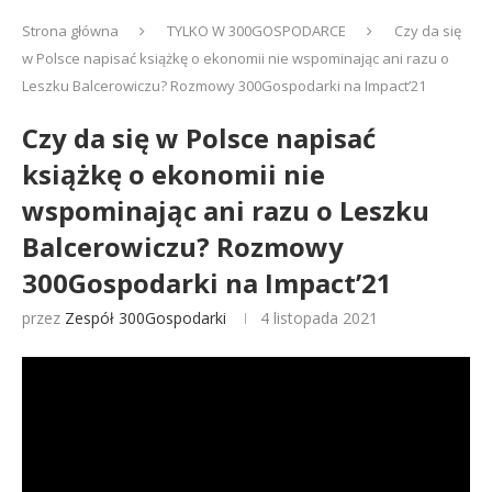
Strona główna
TYLKO W 300GOSPODARCE
Czy da się
w Polsce napisać książkę o ekonomii nie wspominając ani razu o
Leszku Balcerowiczu? Rozmowy 300Gospodarki na Impact’21
Czy da się w Polsce napisać
książkę o ekonomii nie
wspominając ani razu o Leszku
Balcerowiczu? Rozmowy
300Gospodarki na Impact’21
przez
Zespół 300Gospodarki
4 listopada 2021