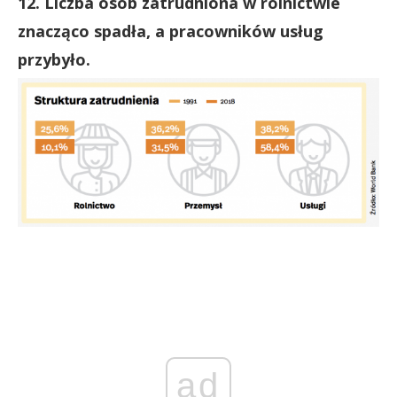
12. Liczba osób zatrudniona w rolnictwie
znacząco spadła, a pracowników usług
przybyło.
ad