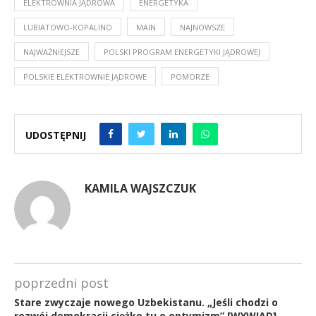
ELEKTROWNIA JĄDROWA
ENERGETYKA
LUBIATOWO-KOPALINO
MAIN
NAJNOWSZE
NAJWAŻNIEJSZE
POLSKI PROGRAM ENERGETYKI JĄDROWEJ
POLSKIE ELEKTROWNIE JĄDROWE
POMORZE
UDOSTĘPNIJ
KAMILA WAJSZCZUK
poprzedni post
Stare zwyczaje nowego Uzbekistanu. „Jeśli chodzi o
rozwój demokracji ciężko tu o optymizm” [WYWIAD]