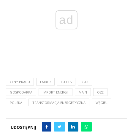
ad
CENY PRĄDU
EMBER
EU ETS
GAZ
GOSPODARKA
IMPORT ENERGII
MAIN
OZE
POLSKA
TRANSFORMACJA ENERGETYCZNA
WĘGIEL
UDOSTĘPNIJ