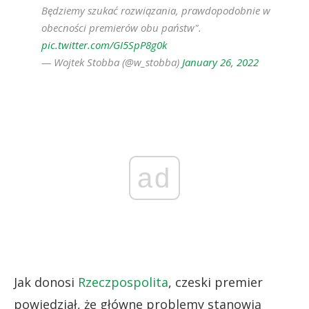
Będziemy szukać rozwiązania, prawdopodobnie w
obecności premierów obu państw".
pic.twitter.com/GI5SpP8g0k
— Wojtek Stobba (@w_stobba)
January 26, 2022
ad
Jak donosi
Rzeczpospolita
, czeski premier
powiedział, że główne problemy stanowią