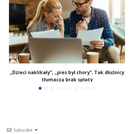
„Dzieci naklikały”, „pies był chory”. Tak dłużnicy
K
om
tłumaczą brak spłaty
Subscribe