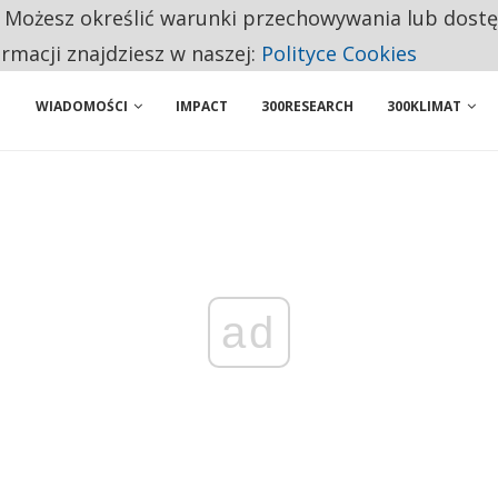
. Możesz określić warunki przechowywania lub dost
NIORZY PRZEZNACZAJĄ NA PODSTAWOWE ZAKUPY
ormacji znajdziesz w naszej:
Polityce Cookies
WIADOMOŚCI
IMPACT
300RESEARCH
300KLIMAT
ad