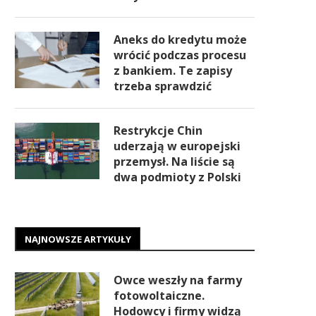
Aneks do kredytu może
wrócić podczas procesu
z bankiem. Te zapisy
trzeba sprawdzić
Restrykcje Chin
uderzają w europejski
przemysł. Na liście są
dwa podmioty z Polski
NAJNOWSZE ARTYKUŁY
Owce weszły na farmy
fotowoltaiczne.
Hodowcy i firmy widzą