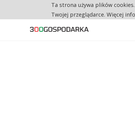
Ta strona używa plików cookies
TYLKO U NAS
CO TRZECIĄ ZŁOTÓWKĘ Z EMERYTURY SE
Twojej przeglądarce. Więcej inf