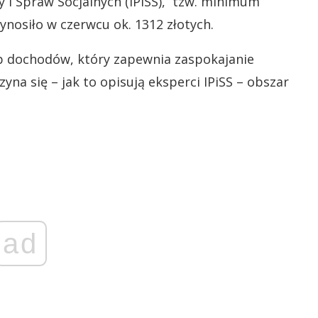
y i Spraw Socjalnych (IPiSS), tzw. minimum
ynosiło w czerwcu ok. 1312 złotych.
p dochodów, który zapewnia zaspokajanie
na się – jak to opisują eksperci IPiSS – obszar
ad