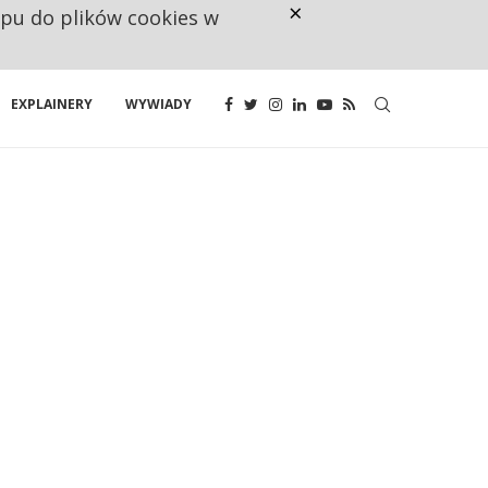
×
ępu do plików cookies w
NA JEDEN WAKAT PRZYPADAJĄ 
EXPLAINERY
WYWIADY