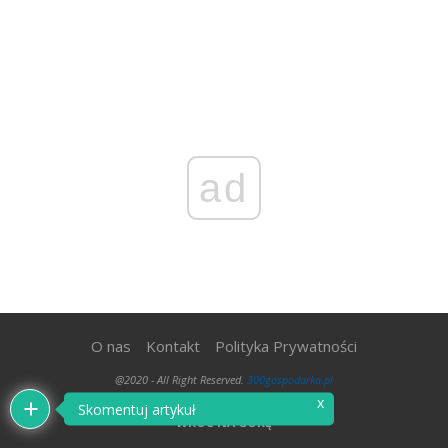
ad
O nas
Kontakt
Polityka Prywatności
@2020 - All Right Reserved.
300gospodarka.pl
x
Skomentuj artykuł
WRÓĆ NA GÓRĘ