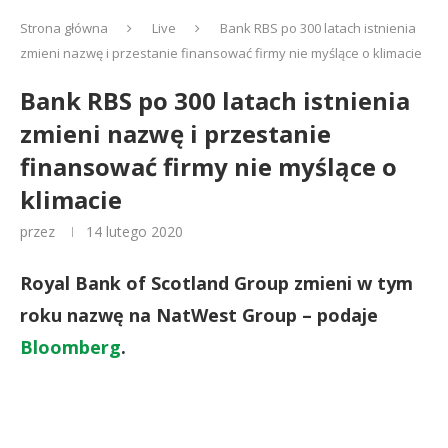
Strona główna
Live
Bank RBS po 300 latach istnienia
zmieni nazwę i przestanie finansować firmy nie myślące o klimacie
Bank RBS po 300 latach istnienia
zmieni nazwę i przestanie
finansować firmy nie myślące o
klimacie
przez
14 lutego 2020
Royal Bank of Scotland Group zmieni w tym
roku nazwę na NatWest Group – podaje
Bloomberg
.