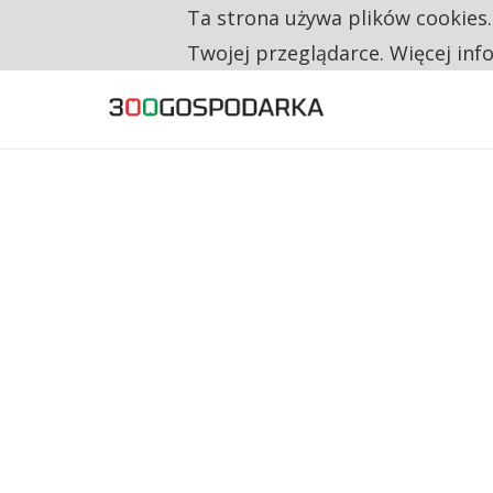
Ta strona używa plików cookies
TYLKO U NAS
CO TRZECIĄ ZŁOTÓWKĘ Z EMERYTURY SE
Twojej przeglądarce. Więcej inf