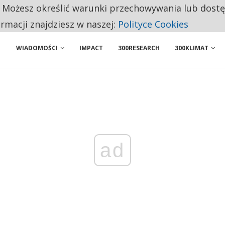
. Możesz określić warunki przechowywania lub dost
NIORZY PRZEZNACZAJĄ NA PODSTAWOWE ZAKUPY
ormacji znajdziesz w naszej:
Polityce Cookies
WIADOMOŚCI
IMPACT
300RESEARCH
300KLIMAT
ad