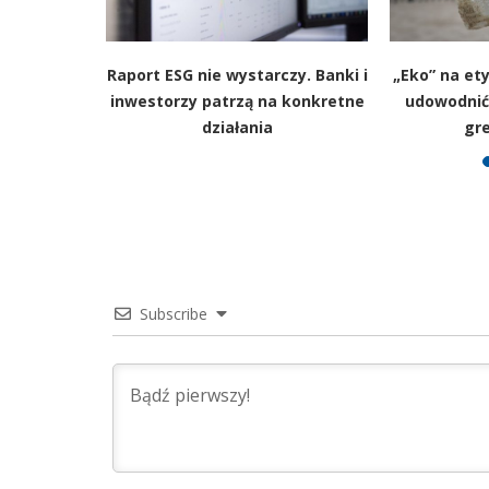
i, a
Raport ESG nie wystarczy. Banki i
„Eko” na ety
oducenta –
inwestorzy patrzą na konkretne
udowodnić.
luminium i
działania
gr
Subscribe