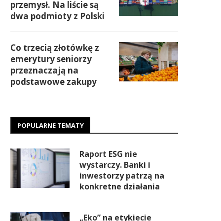
przemysł. Na liście są
dwa podmioty z Polski
Co trzecią złotówkę z
emerytury seniorzy
przeznaczają na
podstawowe zakupy
POPULARNE TEMATY
Raport ESG nie
wystarczy. Banki i
inwestorzy patrzą na
konkretne działania
„Eko” na etykiecie