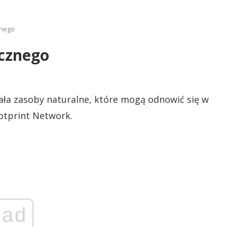
znego
icznego
ała zasoby naturalne, które mogą odnowić się w
ootprint Network.
ad