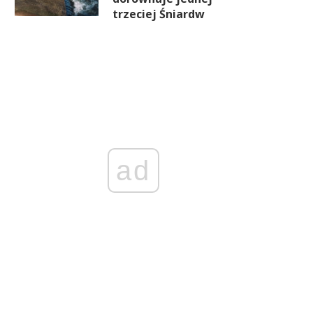
trzeciej Śniardw
stem kaucyjny rośnie szybciej
Zetki nie są aż tak „zielone
iż infrastruktura. Konsumenci
ich wyborze ogrzewani
korzystają, ale narzekają na
decydują rachunki
dostępność
ad