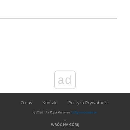
ad
O nas
Kontakt
Polityka Prywatności
@2020 - All Right Reserved.
300gospodarka.pl
WRÓĆ NA GÓRĘ