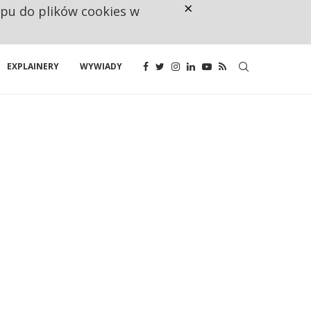
×
ępu do plików cookies w
NA JEDEN WAKAT PRZYPADAJĄ 
EXPLAINERY
WYWIADY