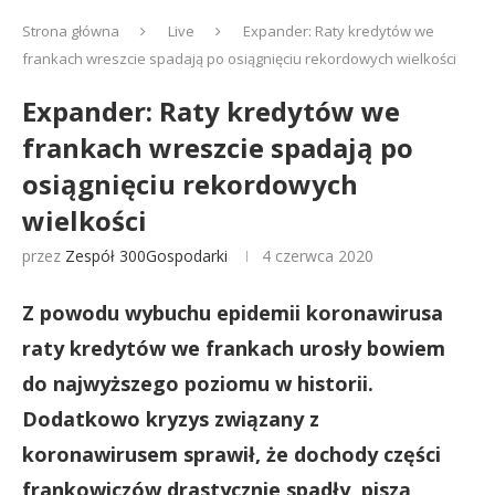
Strona główna
Live
Expander: Raty kredytów we
frankach wreszcie spadają po osiągnięciu rekordowych wielkości
Expander: Raty kredytów we
frankach wreszcie spadają po
osiągnięciu rekordowych
wielkości
przez
Zespół 300Gospodarki
4 czerwca 2020
Z powodu wybuchu epidemii koronawirusa
raty kredytów we frankach urosły bowiem
do najwyższego poziomu w historii.
Dodatkowo kryzys związany z
koronawirusem sprawił, że dochody części
frankowiczów drastycznie spadły, piszą