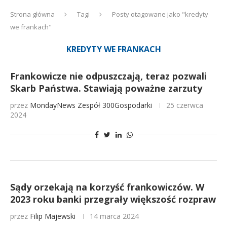
Strona główna
Tagi
Posty otagowane jako "kredyty
we frankach"
KREDYTY WE FRANKACH
Frankowicze nie odpuszczają, teraz pozwali
Skarb Państwa. Stawiają poważne zarzuty
przez
MondayNews
Zespół 300Gospodarki
25 czerwca
2024
Sądy orzekają na korzyść frankowiczów. W
2023 roku banki przegrały większość rozpraw
przez
Filip Majewski
14 marca 2024