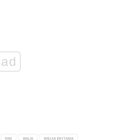
ad
RWE
WALIA
WIELKA BRYTANIA