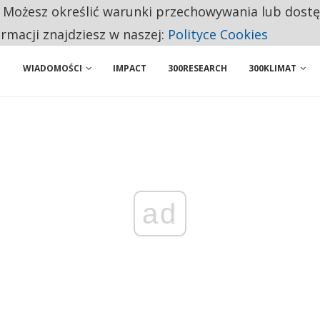
. Możesz określić warunki przechowywania lub dost
NIORZY PRZEZNACZAJĄ NA PODSTAWOWE ZAKUPY
ormacji znajdziesz w naszej:
Polityce Cookies
WIADOMOŚCI
IMPACT
300RESEARCH
300KLIMAT
ad