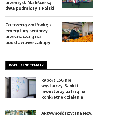
przemysł. Na liście są
dwa podmioty z Polski
Co trzecią złotówkę z
emerytury seniorzy
przeznaczają na
podstawowe zakupy
POPULARNE TEMATY
Raport ESG nie
wystarczy. Banki i
inwestorzy patrzą na
konkretne działania
Aktywność fizyczna leży.