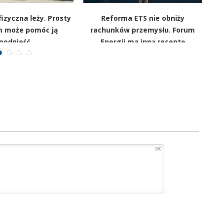
izyczna leży. Prosty
Reforma ETS nie obniży
„E
 może pomóc ją
rachunków przemysłu. Forum
podnieść
Energii ma inną receptę
500