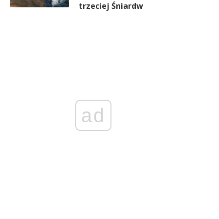
trzeciej Śniardw
ko” na etykiecie trzeba będzie
Fotowoltaika bije rekordy
udowodnić. Rząd chce ukrócić
słońcu. Pytanie, czy sieć
greenwashing
wytrzyma nowe obciążen
ad