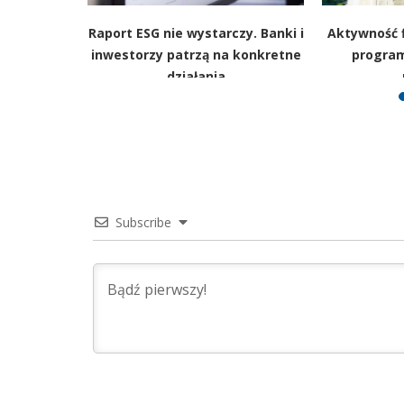
eżność. Po
Raport ESG nie wystarczy. Banki i
Aktywność f
unek dla
inwestorzy patrzą na konkretne
program
działania
Subscribe