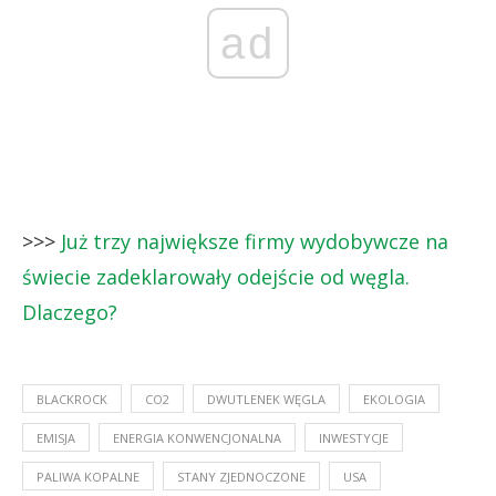
ad
>>>
Już trzy największe firmy wydobywcze na
świecie zadeklarowały odejście od węgla.
Dlaczego?
BLACKROCK
CO2
DWUTLENEK WĘGLA
EKOLOGIA
EMISJA
ENERGIA KONWENCJONALNA
INWESTYCJE
PALIWA KOPALNE
STANY ZJEDNOCZONE
USA