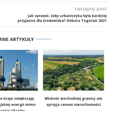
następny post
Jak sprawić, żeby urbanistyka była bardziej
przyjazna dla środowiska? Debata Togetair 2021
ANE ARTYKUŁY
e kraje zwiększają
Bliskość wschodniej granicy nie
jskiej energii mimo
sprzyja cenom nieruchomości
rania Ukrainy