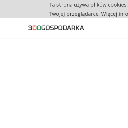
Ta strona używa plików cookies
TYLKO U NAS
NA JEDEN WAKAT PRZYPADAJĄ 62 ZGŁOSZ
Twojej przeglądarce. Więcej inf