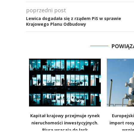
poprzedni post
Lewica dogadała się z rządem PiS w sprawie
Krajowego Planu Odbudowy
POWIĄZ
zyli
Kapitał krajowy przejmuje rynek
Europejski
że chronić
nieruchomości inwestycyjnych.
import rosy
ymi
Biura wracają do łask
wspie