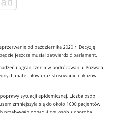
ad
eprzerwanie od października 2020 r. Decyzję
ędzie jeszcze musiał zatwierdzić parlament.
madzeń i ograniczenia w podróżowaniu. Pozwala
ędnych materiałów oraz stosowanie nakazów
poprawy sytuacji epidemicznej. Liczba osób
usem zmniejszyła się do około 1600 pacjentów.
ch przebywało ponad 4 tys. osób z chorobą