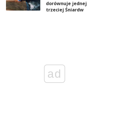
dorównuje jednej
trzeciej Śniardw
ad