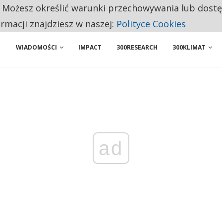
. Możesz określić warunki przechowywania lub dost
ENIA. WIELU KANDYDATÓW NIE ROZPOCZYNA PRACY
ormacji znajdziesz w naszej:
Polityce Cookies
WIADOMOŚCI
IMPACT
300RESEARCH
300KLIMAT
ad