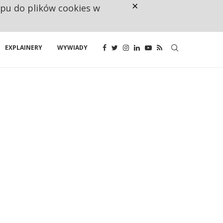
×
ępu do plików cookies w
160 ZNAKÓW TO ZA MAŁO. FUND
EXPLAINERY
WYWIADY