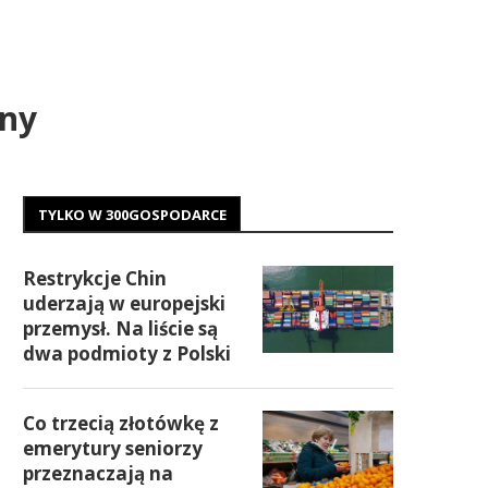
ony
TYLKO W 300GOSPODARCE
Restrykcje Chin
uderzają w europejski
przemysł. Na liście są
dwa podmioty z Polski
Co trzecią złotówkę z
emerytury seniorzy
przeznaczają na